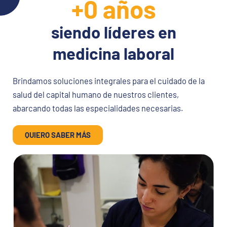
+
0
 años
Conocé más sobre este nuevo servicio pensado para
acompañar a las empresas
siendo líderes en
medicina laboral
Ver más
Brindamos soluciones integrales para el cuidado de la
salud del capital humano de nuestros clientes,
abarcando todas las especialidades necesarias.
QUIERO SABER MÁS