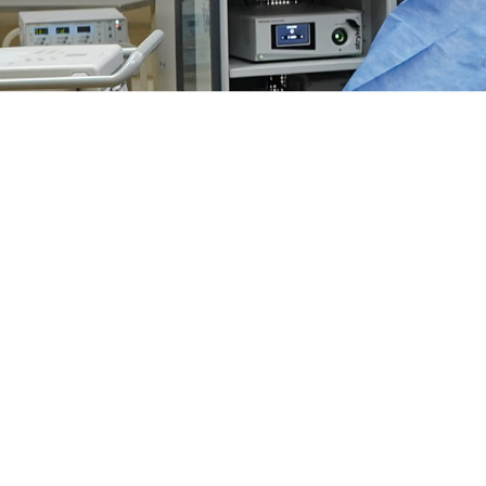
Una clínica de
medicina labora
única en Argent
Enfocada en accidentes y enfer
profesionales
CONTACTANOS