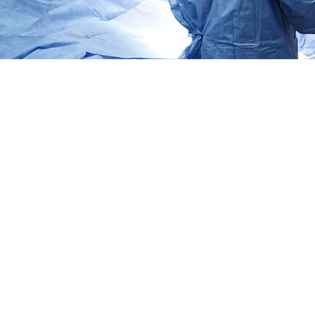
l
ina
medades