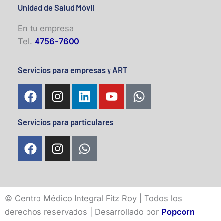
Unidad de Salud Móvil
En tu empresa
Tel.
4756-7600
Servicios para empresas y ART
F
I
L
Y
W
a
n
i
o
h
c
s
n
u
a
Servicios para particulares
e
t
k
t
t
b
a
e
u
s
F
I
W
o
g
d
b
a
a
n
h
o
r
i
e
p
c
s
a
k
a
n
p
e
t
t
m
b
a
s
©
Centro Médico Integral Fitz Roy | Todos los
o
g
a
derechos reservados | Desarrollado por
Popcorn
o
r
p