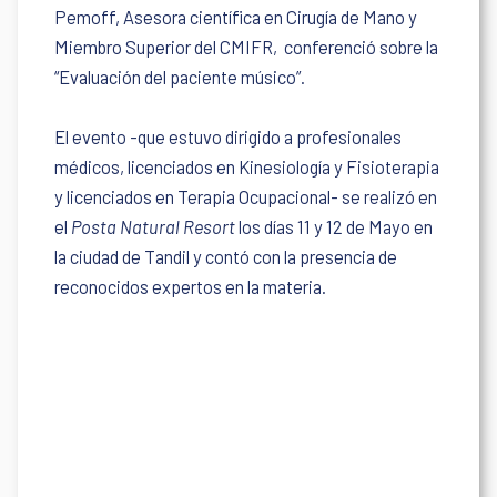
Pemoff, Asesora científica en Cirugía de Mano y
Miembro Superior del CMIFR, conferenció sobre la
“Evaluación del paciente músico”.
El evento -que estuvo dirigido a profesionales
médicos, licenciados en Kinesiología y Fisioterapia
y licenciados en Terapia Ocupacional- se realizó en
el
Posta Natural Resort
los días 11 y 12 de Mayo en
la ciudad de Tandil y contó con la presencia de
reconocidos expertos en la materia.
De izquierda a derecha: el Dr. Marcelo Schieber, la
Lic. Luciana Orellano
-organizadora de las jornadas- y la Dra. Adriana
Pemoff.