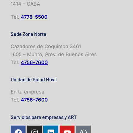
1414 – CABA
Tel.
4778-5500
Sede Zona Norte
Cazadores de Coquimbo 3461
1605 – Munro, Prov. de Buenos Aires
Tel.
4756-7600
Unidad de Salud Móvil
En tu empresa
Tel.
4756-7600
Servicios para empresas y ART
F
I
L
Y
W