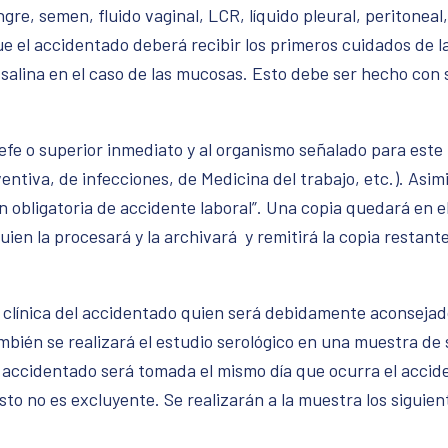
re, semen, fluido vaginal, LCR, líquido pleural, peritoneal,
que el accidentado deberá recibir los primeros cuidados de l
 salina en el caso de las mucosas. Esto debe ser hecho con
efe o superior inmediato y al organismo señalado para este 
iva, de infecciones, de Medicina del trabajo, etc.). Asimis
n obligatoria de accidente laboral”. Una copia quedará en el
quien la procesará y la archivará y remitirá la copia restan
a clínica del accidentado quien será debidamente aconseja
 También se realizará el estudio serológico en una muestra d
accidentado será tomada el mismo día que ocurra el acciden
to no es excluyente. Se realizarán a la muestra los siguie