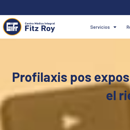
Ir
al
contenido
Servicios
R
Profilaxis pos expos
el r