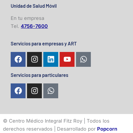
Unidad de Salud Móvil
En tu empresa
Tel.
4756-7600
Servicios para empresas y ART
F
I
L
Y
W
a
n
i
o
h
c
s
n
u
a
Servicios para particulares
e
t
k
t
t
b
a
e
u
s
F
I
W
o
g
d
b
a
a
n
h
o
r
i
e
p
c
s
a
k
a
n
p
e
t
t
m
b
a
s
©
Centro Médico Integral Fitz Roy | Todos los
o
g
a
derechos reservados | Desarrollado por
Popcorn
o
r
p