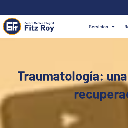
Ir
al
contenido
Servicios
R
Traumatología: una
recuperac